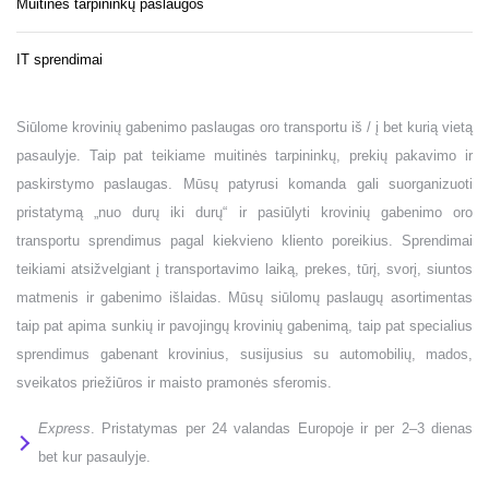
Muitinės tarpininkų paslaugos
IT sprendimai
Siūlome krovinių gabenimo paslaugas oro transportu iš / į bet kurią vietą
pasaulyje. Taip pat teikiame muitinės tarpininkų, prekių pakavimo ir
paskirstymo paslaugas. Mūsų patyrusi komanda gali suorganizuoti
pristatymą „nuo durų iki durų“ ir pasiūlyti krovinių gabenimo oro
transportu sprendimus pagal kiekvieno kliento poreikius. Sprendimai
teikiami atsižvelgiant į transportavimo laiką, prekes, tūrį, svorį, siuntos
matmenis ir gabenimo išlaidas. Mūsų siūlomų paslaugų asortimentas
taip pat apima sunkių ir pavojingų krovinių gabenimą, taip pat specialius
sprendimus gabenant krovinius, susijusius su automobilių, mados,
sveikatos priežiūros ir maisto pramonės sferomis.
Express
. Pristatymas per 24 valandas Europoje ir per 2–3 dienas
bet kur pasaulyje.