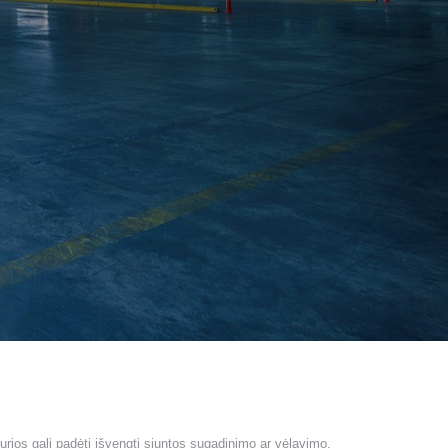
rios gali padėti išvengti siuntos sugadinimo ar vėlavimo.