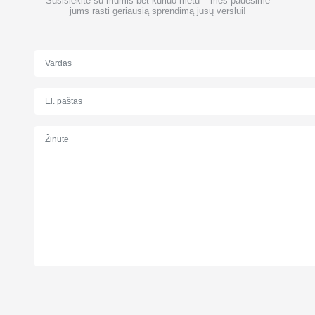
Susisiekite su mumis bet kuriuo metu – mes padėsime
jums rasti geriausią sprendimą jūsų verslui!