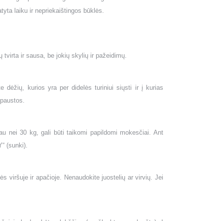
tyta laiku ir nepriekaištingos būklės.
tvirta ir sausa, be jokių skylių ir pažeidimų.
dėžių, kurios yra per didelės turiniui siųsti ir į kurias
spaustos.
u nei 30 kg, gali būti taikomi papildomi mokesčiai. Ant
“ (sunki).
s viršuje ir apačioje. Nenaudokite juostelių ar virvių. Jei