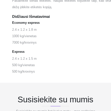
Pašalinkite senas etiketes. Naujas etiketes klijuokite taip, kad br
dėžę įdėkite etiketės kopiją.
Didžiausi Išmatavimai
Economy express
2.4 x 1.2 x 1.8 m
1000 kg/vienetas
7000 kg/krovinys
Express
2.4 x 1.2 x 1.5 m
500 kg/vienetas
500 kg/krovinys
Susisiekite su mumis