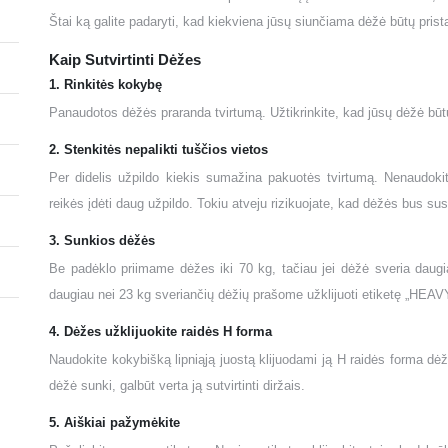
Štai ką galite padaryti, kad kiekviena jūsų siunčiama dėžė būtų prista
Kaip Sutvirtinti Dėžes
1. Rinkitės kokybę
Panaudotos dėžės praranda tvirtumą. Užtikrinkite, kad jūsų dėžė būtų 
2. Stenkitės nepalikti tuščios vietos
Per didelis užpildo kiekis sumažina pakuotės tvirtumą. Nenaudokite 
reikės įdėti daug užpildo. Tokiu atveju rizikuojate, kad dėžės bus su
3. Sunkios dėžės
Be padėklo priimame dėžes iki 70 kg, tačiau jei dėžė sveria daugia
daugiau nei 23 kg sveriančių dėžių prašome užklijuoti etiketę „HEAVY
4. Dėžes užklijuokite raidės H forma
Naudokite kokybišką lipniąją juostą klijuodami ją H raidės forma dėžė
dėžė sunki, galbūt verta ją sutvirtinti diržais.
5. Aiškiai pažymėkite