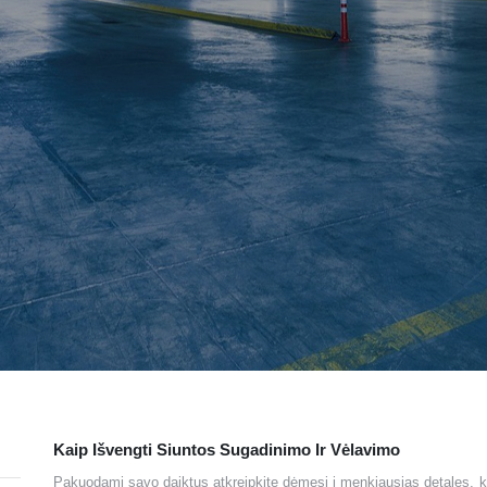
Kaip Išvengti Siuntos Sugadinimo Ir Vėlavimo
Pakuodami savo daiktus atkreipkite dėmesį į menkiausias detales, ku